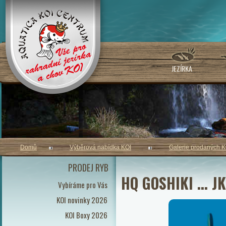
JEZÍRKA
Domů
Výběrová nabídka KOI
Galerie prodaných K
PRODEJ RYB
HQ GOSHIKI ... 
Vybíráme pro Vás
KOI novinky 2026
KOI Boxy 2026