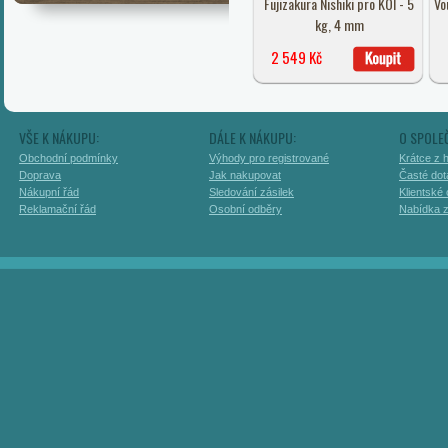
Fujizakura Nishiki pro KOI - 5
Vo
kg, 4 mm
2 549 Kč
VŠE K NÁKUPU:
DÁLE K NÁKUPU:
O SPOLE
Obchodní podmínky
Výhody pro registrované
Krátce z h
Doprava
Jak nakupovat
Časté dot
Nákupní řád
Sledování zásilek
Klientské
Reklamační řád
Osobní odběry
Nabídka 