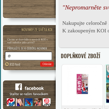
"Nepromarněte svo
Nakupujte celoročně
NOVINKY ZE SVĚTA KOI
K zakoupeným KOI obd
Chcete se dozvědět o nových KOI v
naší nabídce jako první?
PŘIHLAŠTE SE K ODBĚRU NOVINEK
DOPLŇKOVÉ ZBOŽÍ
RSS feed
Odeslat