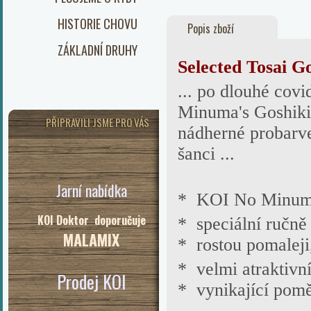
HISTORIE CHOVU
Popis zboží
ZÁKLADNÍ DRUHY
Selected To
sai
Go
... po dlouhé cov
Minuma's Goshiki 
PŘIPRAVILI JSME PRO VÁS
nádherné probarve
šanci ...
Jarní nabídka
* KOI No Minuma .
KOI Doktor doporučuje
* speciální ručně
MALAMIX
*
rostou pomaleji
*
velmi atraktivn
Prodej KOI
* vynikající poměr