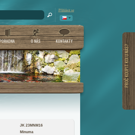
Přihlásit se
PORADNA
O NÁS
KONTAKTY
PROČ KOUPIT KOI U NÁS?
JK 23MNM16
Minuma