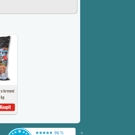
ra krmení
 kg