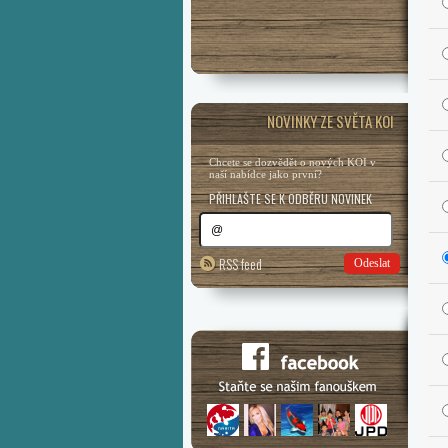
NOVINKY ZE SVĚTA KOI
Chcete se dozvědět o nových KOI v
naší nabídce jako první?
PŘIHLAŠTE SE K ODBĚRU NOVINEK
RSS feed
Odeslat