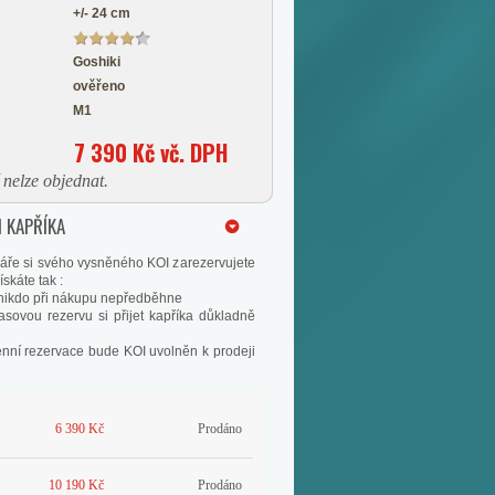
+/- 24 cm
Goshiki
ověřeno
M1
7 390 Kč vč. DPH
nelze objednat.
 KAPŘÍKA
áře si svého vysněného KOI zarezervujete
skáte tak :
s nikdo při nákupu nepředběhne
asovou rezervu si přijet kapříka důkladně
enní rezervace bude KOI uvolněn k prodeji
6 390 Kč
Prodáno
10 190 Kč
Prodáno