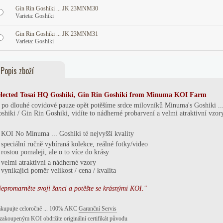
Gin Rin Goshiki ... JK 23MNM30
Varieta: Goshiki
Gin Rin Goshiki ... JK 23MNM31
Varieta: Goshiki
Popis zboží
lected To
sai
HQ Goshiki, Gin Rin Goshiki
from Minuma
KOI Farm
. po dlouhé covidové pauze opět potěšíme srdce milovníků Minuma's Goshiki .
shiki / Gin Rin Goshiki, vidíte to nádherné probarvení a velmi atraktivní vzor
KOI No Minuma ... Goshiki té nejvyšší kvality
speciální ručně vybíraná kolekce, reálné fotky/video
*
rostou pomaleji, ale o to více do krásy
*
velmi atraktivní a nádherné vzory
vynikající poměr velikost / cena / kvalita
epromarněte svoji šanci a potěšte se krásnými KOI."
kupujte celoročně ... 100% AKC
Garanční Servis
zakoupeným KOI obdržíte originální certifikát původu