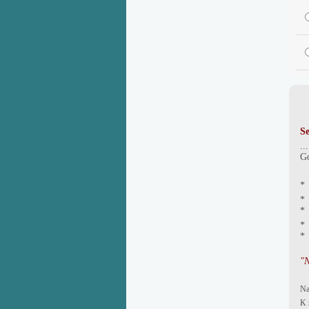
Se
..
Go
* 
* 
* 
"N
Na
K 