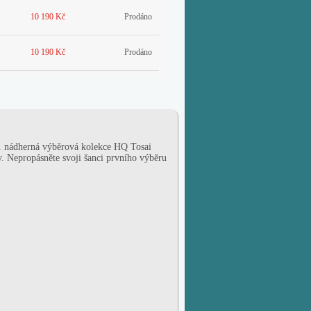
10 190 Kč
Prodáno
10 190 Kč
Prodáno
.. nádherná výběrová kolekce HQ Tosai
y.
Nepropásněte svoji šanci prvního výběru