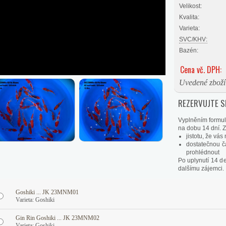
Velikost:
Kvalita:
Varieta:
SVC/KHV:
Bazén:
Cena vč. DPH:
Uvedené zboží 
REZERVUJTE SI
Vyplněním formul
na dobu 14 dní. Zí
jistotu, že vá
dostatečnou č
prohlédnout
Po uplynutí 14 d
dalšímu zájemci.
Goshiki ... JK 23MNM01
Varieta: Goshiki
Gin Rin Goshiki ... JK 23MNM02
Varieta: Goshiki