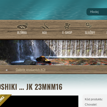
JEZÍRKA
KOI
E-SHOP
SLUŽBY
Galerie prodaných KOI
SHIKI ... JK 23MNM16
Kód produktu:
Chovatel: