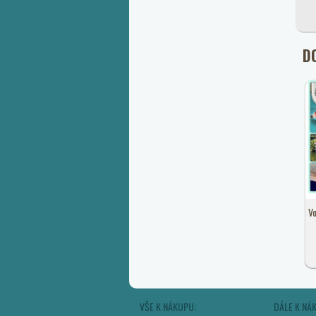
D
Vo
VŠE K NÁKUPU:
DÁLE K NÁ