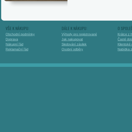
VŠE K NÁKUPU:
DÁLE K NÁKUPU:
O SPOLE
Obchodní podmínky
Výhody pro registrované
Krátce z h
Doprava
Jak nakupovat
Časté dot
Nákupní řád
Sledování zásilek
Klientské
Reklamační řád
Osobní odběry
Nabídka 