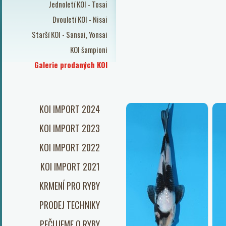
Jednoletí KOI - Tosai
Dvouletí KOI - Nisai
Starší KOI - Sansai, Yonsai
KOI šampioni
Galerie prodaných KOI
KOI IMPORT 2024
KOI IMPORT 2023
KOI IMPORT 2022
KOI IMPORT 2021
KRMENÍ PRO RYBY
PRODEJ TECHNIKY
PEČUJEME O RYBY