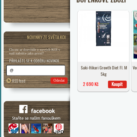
NOVINKY ZE SVĚTA KOI
Chcete se dozvědět o nových KOI v
naší nabídce jako první?
PŘIHLAŠTE SE K ODBĚRU NOVINEK
Saki-Hikari Growth Diet Fl. M
Vo
5kg
RSS feed
Odeslat
2 690 Kč