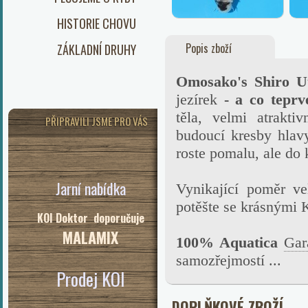
HISTORIE CHOVU
Popis zboží
ZÁKLADNÍ DRUHY
Omosako's Shiro U
jezírek
- a co teprv
těla, velmi atraktiv
PŘIPRAVILI JSME PRO VÁS
budoucí kresby hlavy
roste pomalu, ale do k
Jarní nabídka
Vynikající poměr ve
potěšte se krásnými 
KOI Doktor doporučuje
MALAMIX
100% Aquatica
Gar
samozřejmostí ...
Prodej KOI
DOPLŇKOVÉ ZBOŽÍ