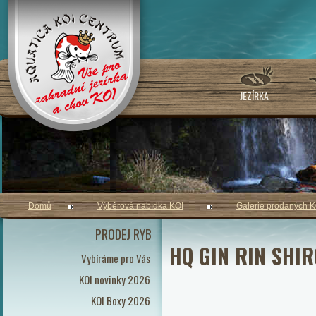
JEZÍRKA
Domů
Výběrová nabídka KOI
Galerie prodaných K
PRODEJ RYB
HQ GIN RIN SHI
Vybíráme pro Vás
KOI novinky 2026
KOI Boxy 2026