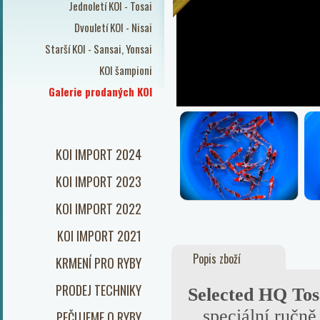
Jednoletí KOI - Tosai
Dvouletí KOI - Nisai
Starší KOI - Sansai, Yonsai
KOI šampioni
Galerie prodaných KOI
KOI IMPORT 2024
KOI IMPORT 2023
KOI IMPORT 2022
KOI IMPORT 2021
Popis zboží
KRMENÍ PRO RYBY
PRODEJ TECHNIKY
Selected
HQ Tos
... speciální ručně
PEČUJEME O RYBY