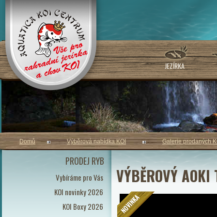
JEZÍRKA
Domů
Výběrová nabídka KOI
Galerie prodaných K
PRODEJ RYB
VÝBĚROVÝ AOKI 
Vybíráme pro Vás
KOI novinky 2026
KOI Boxy 2026