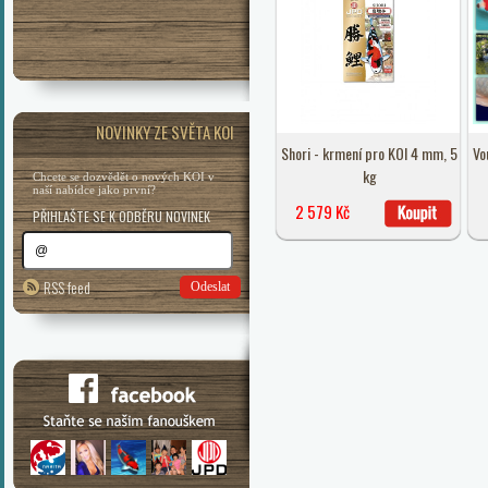
NOVINKY ZE SVĚTA KOI
Shori - krmení pro KOI 4 mm, 5
Vo
kg
Chcete se dozvědět o nových KOI v
naší nabídce jako první?
2 579 Kč
PŘIHLAŠTE SE K ODBĚRU NOVINEK
RSS feed
Odeslat