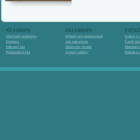
VŠE K NÁKUPU:
DÁLE K NÁKUPU:
O SPOLE
Obchodní podmínky
Výhody pro registrované
Krátce z h
Doprava
Jak nakupovat
Časté dot
Nákupní řád
Sledování zásilek
Klientské
Reklamační řád
Osobní odběry
Nabídka 