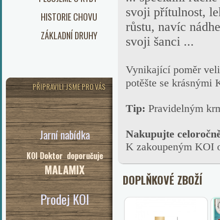
svoji přítulnost, 
HISTORIE CHOVU
růstu, navíc nádhe
ZÁKLADNÍ DRUHY
svoji šanci ...
Vynikající poměr veli
potěšte se krásnými 
PŘIPRAVILI JSME PRO VÁS
Tip:
Pravidelným k
Jarní nabídka
Nakupujte celoročn
K zakoupeným KOI ob
KOI Doktor doporučuje
MALAMIX
DOPLŇKOVÉ ZBOŽÍ
Prodej KOI