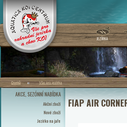
JEZÍRKA
Domů
Vše pro jezírka
AKCE, SEZÓNNÍ NABÍDKA
FIAP AIR CORNE
Akční zboží
Nové zboží
Jezírko na jaře