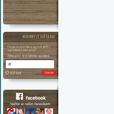
NOVINKY ZE SVĚTA KOI
Chcete se dozvědět o nových KOI v
naší nabídce jako první?
PŘIHLAŠTE SE K ODBĚRU NOVINEK
RSS feed
Odeslat