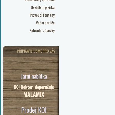
Osvětlení jezírka
Plovoucí fontány
Vodní chrliče
Zahradní zásuvky
PŘIPRAVILI JSME PRO VÁS
Jarní nabídka
KOI Doktor doporučuje
MALAMIX
Prodej KOI