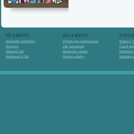
VŠE K NÁKUPU:
DÁLE K NÁKUPU:
O SPOLE
Obchodní podmínky
Výhody pro registrované
Krátce z h
Doprava
Jak nakupovat
Časté dot
Nákupní řád
Sledování zásilek
Klientské
Reklamační řád
Osobní odběry
Nabídka 