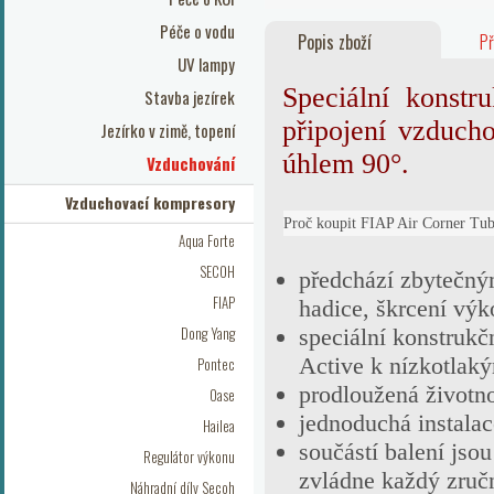
Péče o vodu
Popis zboží
Př
UV lampy
Speciální konst
Stavba jezírek
připojení vzduch
Jezírko v zimě, topení
úhlem 90°.
Vzduchování
Vzduchovací kompresory
Proč koupit FIAP Air Corner Tub
Aqua Forte
SECOH
předchází zbytečn
FIAP
hadice, škrcení vý
Dong Yang
speciální konstrukč
Active k nízkotla
Pontec
prodloužená životn
Oase
jednoduchá instal
Hailea
součástí balení jso
Regulátor výkonu
zvládne každý zručn
Náhradní díly Secoh