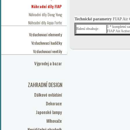
Náhradní díly FIAP
Náhradní díly Dong Yang
Technické parametry
FIAP Air 
Náhradní díly Aqua Forte
1 * kompletní s
Balení obsahuje:
FIAP Air Active
Vzduchovací elementy
Vzduchovací hadičky
Vzduchovací ventily
Výprodej a bazar
ZAHRADNÍ DESIGN
Dálkové ovládání
Dekorace
Japonské lampy
Mlhovače
Neviditelný obrubník