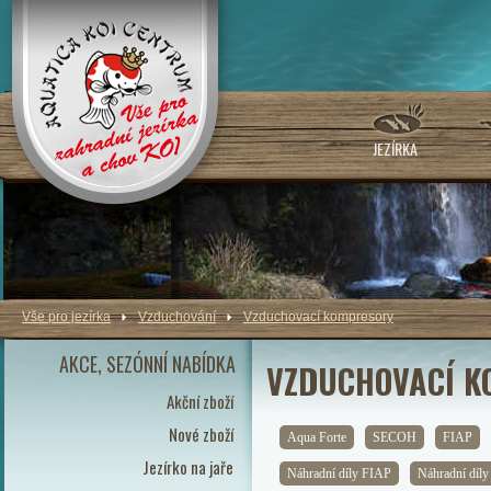
JEZÍRKA
Vše pro jezírka
Vzduchování
Vzduchovací kompresory
AKCE, SEZÓNNÍ NABÍDKA
VZDUCHOVACÍ K
Akční zboží
Nové zboží
Aqua Forte
SECOH
FIAP
Jezírko na jaře
Náhradní díly FIAP
Náhradní díl