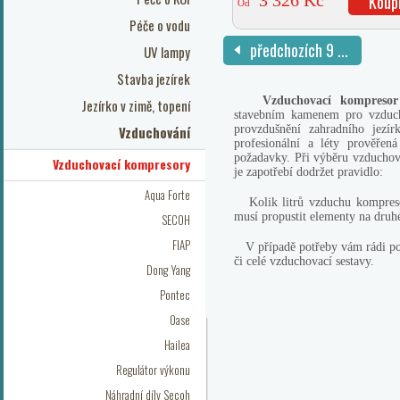
3 326 Kč
Koup
Od
Péče o vodu
předchozích 9 ...
UV lampy
Stavba jezírek
Vzduchovací kompresor 
Jezírko v zimě, topení
stavebním kamenem pro vzduch
Vzduchování
provzdušnění zahradního jezír
profesionální a léty prověřen
požadavky. Při výběru vzducho
Vzduchovací kompresory
je zapotřebí dodržet pravidlo:
Aqua Forte
Kolik litrů vzduchu kompresor
musí propustit elementy na druhé
SECOH
FIAP
V případě potřeby vám rádi p
či celé vzduchovací sestavy.
Dong Yang
Pontec
Oase
Hailea
Regulátor výkonu
Náhradní díly Secoh