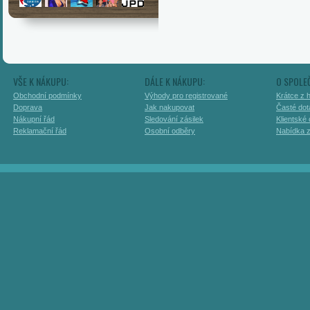
VŠE K NÁKUPU:
DÁLE K NÁKUPU:
O SPOLE
Obchodní podmínky
Výhody pro registrované
Krátce z h
Doprava
Jak nakupovat
Časté dot
Nákupní řád
Sledování zásilek
Klientské
Reklamační řád
Osobní odběry
Nabídka 