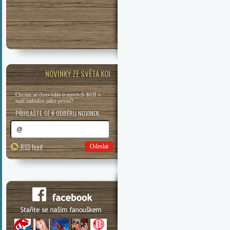
NOVINKY ZE SVĚTA KOI
Chcete se dozvědět o nových KOI v
naší nabídce jako první?
PŘIHLAŠTE SE K ODBĚRU NOVINEK
RSS feed
Odeslat