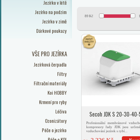
Jezírko v létě
Jezírko na podzim
89
Kč
Jezírko v zimě
Dárkové poukazy
VŠE PRO JEZÍRKA
Jezírková čerpadla
Filtry
Filtrační materiály
Koi HOBBY
Krmení pro ryby
Léčiva
Secoh JDK S 20-30-40-
Ozonizátory
Profesionální membránové vzduch
kompresory řady JDK jsou určen
Péče o jezírko
vzduchování jezírek s rybí...
Péče o KOI