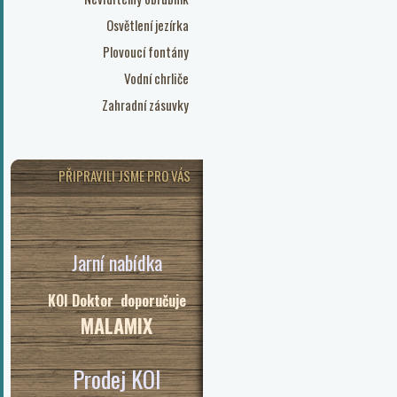
Osvětlení jezírka
Plovoucí fontány
Vodní chrliče
Zahradní zásuvky
PŘIPRAVILI JSME PRO VÁS
Jarní nabídka
KOI Doktor doporučuje
MALAMIX
Prodej KOI