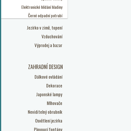
Elektronické hlídání hladiny
Černé odpadní potrubí
Jezírko v zimě, topení
Vzduchování
Výprodej a bazar
ZAHRADNÍ DESIGN
Dálkové ovládání
Dekorace
Japonské lampy
Mlhovače
Neviditelný obrubník
Osvětlení jezírka
Plovoucí fontány