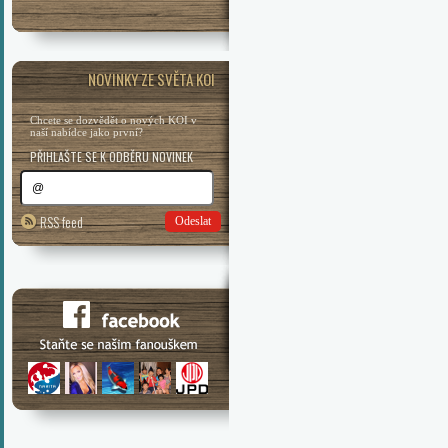
NOVINKY ZE SVĚTA KOI
Chcete se dozvědět o nových KOI v
naší nabídce jako první?
PŘIHLAŠTE SE K ODBĚRU NOVINEK
RSS feed
Odeslat