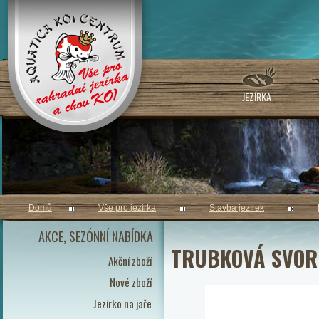
JEZÍRKA
Domů
Vše pro jezírka
Stavba jezírek
AKCE, SEZÓNNÍ NABÍDKA
TRUBKOVÁ SVOR
Akční zboží
Nové zboží
Jezírko na jaře