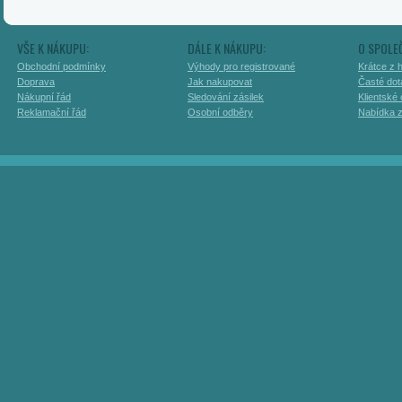
VŠE K NÁKUPU:
DÁLE K NÁKUPU:
O SPOLE
Obchodní podmínky
Výhody pro registrované
Krátce z h
Doprava
Jak nakupovat
Časté dot
Nákupní řád
Sledování zásilek
Klientské
Reklamační řád
Osobní odběry
Nabídka 