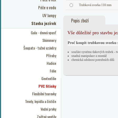
Trubková svorka 110 mm
Péče o vodu
UV lampy
Popis zboží
Stavba jezírek
Gula - dnová vpusť
Vše důležité pro stavbu j
Skimmery
Proč koupit trubkovou svorku 
Šoupata - tažné uzávěry
součást systému tlakových trubek - 
Příruby
snadná manipulace a montáž
chemická odolnost potrubních dílů
Hadice
Fólie
Geotextilie
PVC fitinky
Flexibilní tvarovky
Tmely, lepidla a čističe
Vodní prvky
Zpětné ventily