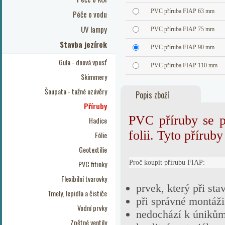
PVC příruba FIAP 63 mm
Péče o vodu
UV lampy
PVC příruba FIAP 75 mm
Stavba jezírek
PVC příruba FIAP 90 mm
Gula - dnová vpusť
PVC příruba FIAP 110 mm
Skimmery
Šoupata - tažné uzávěry
Popis zboží
Příruby
PVC příruby se p
Hadice
folii. Tyto příruby
Fólie
Geotextilie
Proč koupit přírubu FIAP:
PVC fitinky
Flexibilní tvarovky
prvek, který při sta
Tmely, lepidla a čističe
při správné montáži 
Vodní prvky
nedochází k úniků
Zpětné ventily