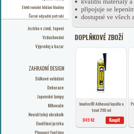
kvalitní materiály a
Elektronické hlídání hladiny
připojuje se lepení
Černé odpadní potrubí
dostupné ve všech 
Jezírko v zimě, topení
DOPLŇKOVÉ ZBOŽÍ
Vzduchování
Výprodej a bazar
ZAHRADNÍ DESIGN
Dálkové ovládání
Dekorace
Japonské lampy
Innotec® Adheseal lepidlo a
Po
Mlhovače
tmel 290 ml
Neviditelný obrubník
849 Kč
Osvětlení jezírka
Plovoucí fontány