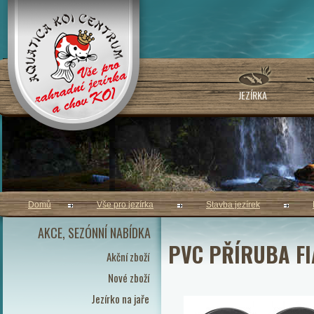
JEZÍRKA
Domů
Vše pro jezírka
Stavba jezírek
AKCE, SEZÓNNÍ NABÍDKA
PVC PŘÍRUBA F
Akční zboží
Nové zboží
Jezírko na jaře