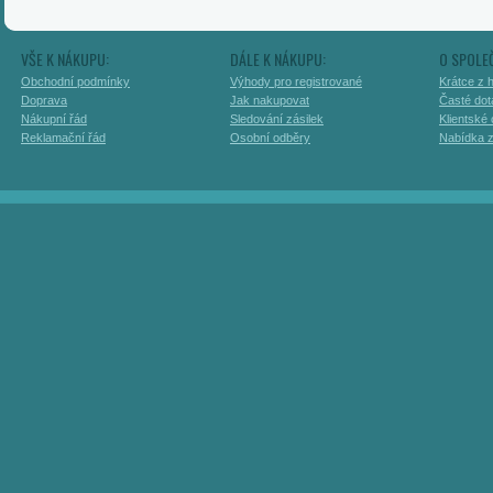
VŠE K NÁKUPU:
DÁLE K NÁKUPU:
O SPOLE
Obchodní podmínky
Výhody pro registrované
Krátce z h
Doprava
Jak nakupovat
Časté dot
Nákupní řád
Sledování zásilek
Klientské
Reklamační řád
Osobní odběry
Nabídka 