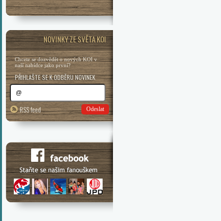
NOVINKY ZE SVĚTA KOI
Chcete se dozvědět o nových KOI v
naší nabídce jako první?
PŘIHLAŠTE SE K ODBĚRU NOVINEK
RSS feed
Odeslat