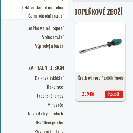
Elektronické hlídání hladiny
DOPLŇKOVÉ ZBOŽÍ
Černé odpadní potrubí
Jezírko v zimě, topení
Vzduchování
Výprodej a bazar
ZAHRADNÍ DESIGN
Dálkové ovládání
Šroubovák pro flexibilní spoje
Dekorace
289 Kč
Japonské lampy
Mlhovače
Neviditelný obrubník
Osvětlení jezírka
Plovoucí fontány