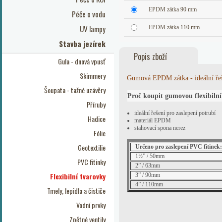
EPDM zátka 90 mm
Péče o vodu
UV lampy
EPDM zátka 110 mm
Stavba jezírek
Popis zboží
Gula - dnová vpusť
Skimmery
Gumová EPDM zátka - ideální řeš
Šoupata - tažné uzávěry
Proč koupit gumovou flexibiln
Příruby
ideální řešení pro zaslepení potrubí
Hadice
materiál EPDM
stahovací spona nerez
Fólie
Geotextilie
Určeno pro zaslepení PVC fitinek:
1½” / 50mm
PVC fitinky
2” / 63mm
Flexibilní tvarovky
3” / 90mm
4” / 110mm
Tmely, lepidla a čističe
Vodní prvky
Zpětné ventily