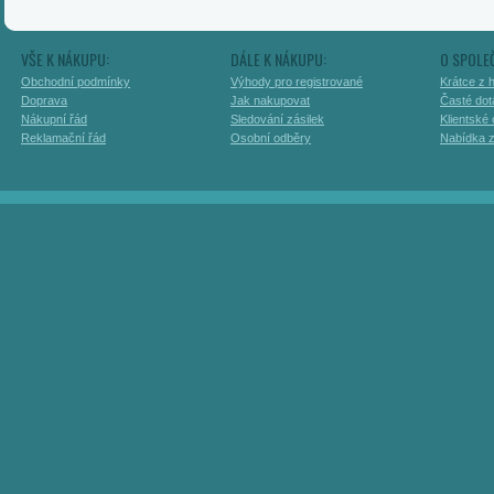
VŠE K NÁKUPU:
DÁLE K NÁKUPU:
O SPOLE
Obchodní podmínky
Výhody pro registrované
Krátce z h
Doprava
Jak nakupovat
Časté dot
Nákupní řád
Sledování zásilek
Klientské
Reklamační řád
Osobní odběry
Nabídka 