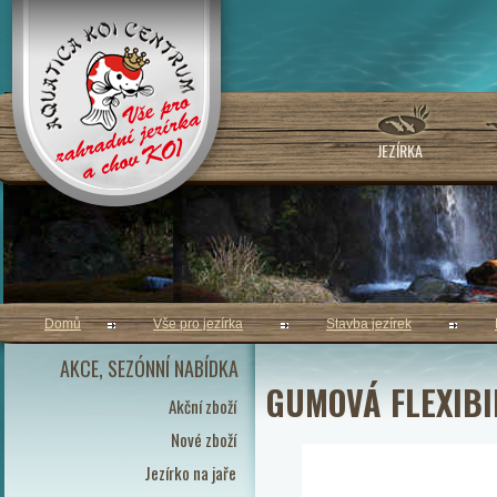
JEZÍRKA
Domů
Vše pro jezírka
Stavba jezírek
AKCE, SEZÓNNÍ NABÍDKA
GUMOVÁ FLEXIBI
Akční zboží
Nové zboží
Jezírko na jaře