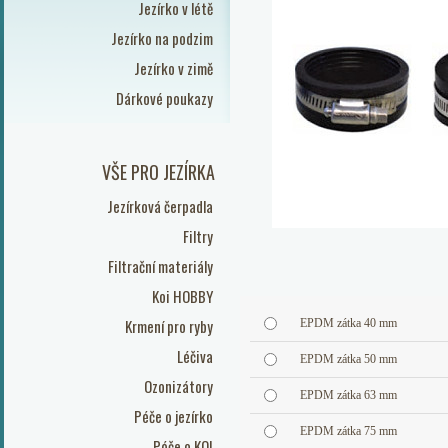
Jezírko v létě
Jezírko na podzim
Jezírko v zimě
Dárkové poukazy
VŠE PRO JEZÍRKA
Jezírková čerpadla
Filtry
Filtrační materiály
Koi HOBBY
Krmení pro ryby
EPDM zátka 40 mm
Léčiva
EPDM zátka 50 mm
Ozonizátory
EPDM zátka 63 mm
Péče o jezírko
EPDM zátka 75 mm
Péče o KOI