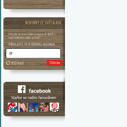
NOVINKY ZE SVĚTA KOI
Chcete se dozvědět o nových KOI v
naší nabídce jako první?
PŘIHLAŠTE SE K ODBĚRU NOVINEK
RSS feed
Odeslat