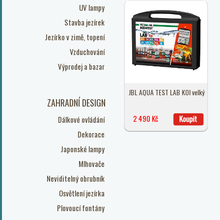
UV lampy
Stavba jezírek
Jezírko v zimě, topení
Vzduchování
Výprodej a bazar
JBL AQUA TEST LAB KOI velký
ZAHRADNÍ DESIGN
2 490 Kč
Dálkové ovládání
Dekorace
Japonské lampy
Mlhovače
Neviditelný obrubník
Osvětlení jezírka
Plovoucí fontány