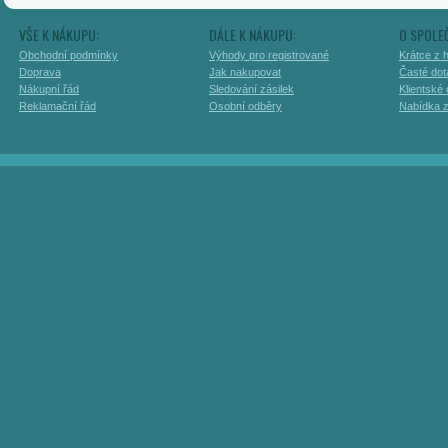
VŠE K NÁKUPU:
DÁLE K NÁKUPU:
O SPOLE
Obchodní podmínky
Výhody pro registrované
Krátce z h
Doprava
Jak nakupovat
Časté dot
Nákupní řád
Sledování zásilek
Klientské
Reklamační řád
Osobní odběry
Nabídka 