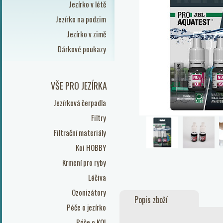
Jezírko v létě
Jezírko na podzim
Jezírko v zimě
Dárkové poukazy
VŠE PRO JEZÍRKA
Jezírková čerpadla
Filtry
Filtrační materiály
Koi HOBBY
Krmení pro ryby
Léčiva
Ozonizátory
Popis zboží
Péče o jezírko
Péče o KOI