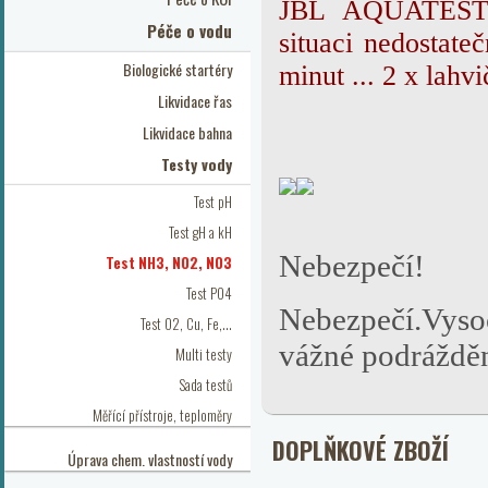
JBL AQUATES
Péče o vodu
situaci nedostat
Biologické startéry
minut ... 2 x lahv
Likvidace řas
Likvidace bahna
Testy vody
Test pH
Test gH a kH
Nebezpečí!
Test NH3, NO2, NO3
Test PO4
Nebezpečí.Vys
Test O2, Cu, Fe,...
vážné podrážděn
Multi testy
Sada testů
Měřící přístroje, teploměry
DOPLŇKOVÉ ZBOŽÍ
Úprava chem. vlastností vody