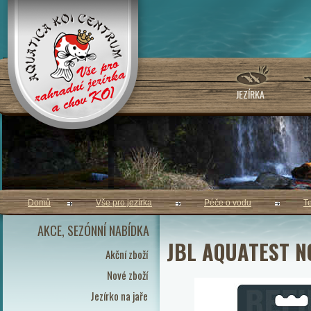
JEZÍRKA
Domů
Vše pro jezírka
Péče o vodu
T
AKCE, SEZÓNNÍ NABÍDKA
JBL AQUATEST N
Akční zboží
Nové zboží
Jezírko na jaře