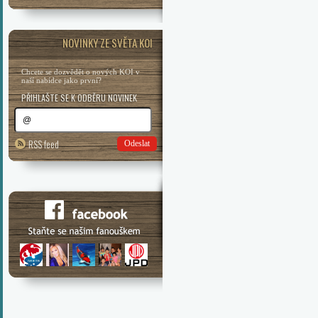
NOVINKY ZE SVĚTA KOI
Chcete se dozvědět o nových KOI v
naší nabídce jako první?
PŘIHLAŠTE SE K ODBĚRU NOVINEK
RSS feed
Odeslat