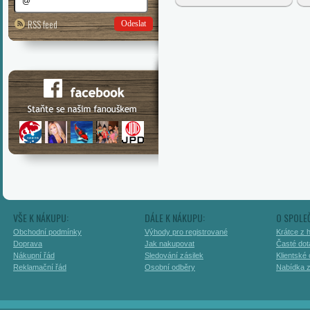
RSS feed
Odeslat
VŠE K NÁKUPU:
DÁLE K NÁKUPU:
O SPOLE
Obchodní podmínky
Výhody pro registrované
Krátce z h
Doprava
Jak nakupovat
Časté dot
Nákupní řád
Sledování zásilek
Klientské
Reklamační řád
Osobní odběry
Nabídka 