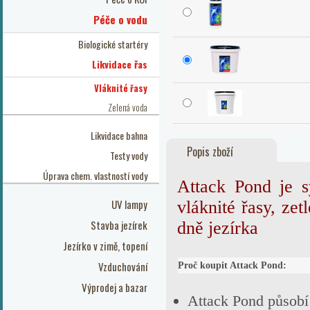
Péče o vodu
Biologické startéry
Likvidace řas
Vláknité řasy
Zelená voda
Likvidace bahna
Popis zboží
Testy vody
Úprava chem. vlastností vody
Attack Pond je s
UV lampy
vláknité řasy, zet
Stavba jezírek
dně jezírka
Jezírko v zimě, topení
Vzduchování
Proč koupit Attack Pond:
Výprodej a bazar
Attack Pond působí