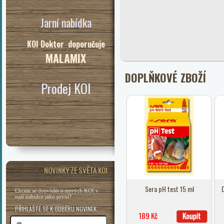
Jarní nabídka
KOI Doktor doporučuje
MALAMIX
DOPLŇKOVÉ ZBOŽÍ
Prodej KOI
NOVINKY ZE SVĚTA KOI
Sera pH test 15 ml
Chcete se dozvědět o nových KOI v
naší nabídce jako první?
PŘIHLAŠTE SE K ODBĚRU NOVINEK
189 Kč