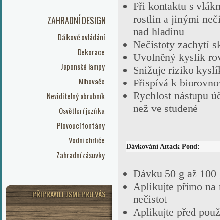
Při kontaktu s vlák
rostlin a jinými ne
ZAHRADNÍ DESIGN
nad hladinu
Dálkové ovládání
Nečistoty zachytí s
Dekorace
Uvolněný kyslík ro
Japonské lampy
Snižuje riziko kysl
Mlhovače
Přispívá k biorovno
Rychlost nástupu úči
Neviditelný obrubník
než ve studené
Osvětlení jezírka
Plovoucí fontány
Vodní chrliče
Dávkování Attack Pond:
Zahradní zásuvky
Dávku 50 g až 100 
Aplikujte přímo na 
PŘIPRAVILI JSME PRO VÁS
nečistot
Aplikujte před použ