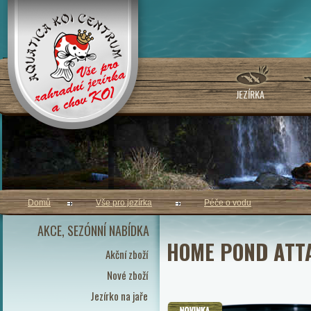
JEZÍRKA
Domů
Vše pro jezírka
Péče o vodu
AKCE, SEZÓNNÍ NABÍDKA
HOME POND ATT
Akční zboží
Nové zboží
Jezírko na jaře