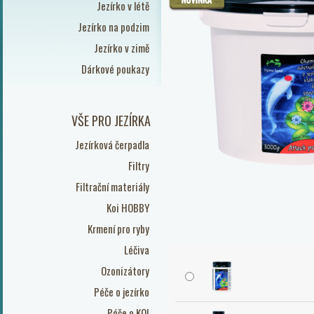
Jezírko v létě
Jezírko na podzim
Jezírko v zimě
Dárkové poukazy
VŠE PRO JEZÍRKA
Jezírková čerpadla
Filtry
Filtrační materiály
Koi HOBBY
Krmení pro ryby
Léčiva
Ozonizátory
Péče o jezírko
Péče o KOI