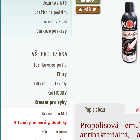
Jezírko v létě
Jezírko na podzim
Jezírko v zimě
Dárkové poukazy
VŠE PRO JEZÍRKA
Jezírková čerpadla
Filtry
Filtrační materiály
Koi HOBBY
Krmení pro ryby
Popis zboží
Al
Krmení pro KOI
Vitamíny, minerály, doplňky
Propolisová emu
Přírodní krmení
antibakteriální,