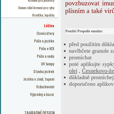
Krmení pro jesetery
povzbuzovat imuni
Univerzální krmení pro ryby
plísním a také vir
Krmítka, lopatky
Léčiva
Použití Propolis emulze:
Ozonizátory
Péče o jezírko
před použitím důkla
Péče o KOI
navlhčete granule z
Péče o vodu
promíchat
UV lampy
poté aplikujte syp
ole
j
,
Česnekovo-že
Stavba jezírek
důkladně promíchej
Jezírko v zimě, topení
doporučeno aplikov
Vzduchování
Výprodej a bazar
ZAHRADNÍ DESIGN