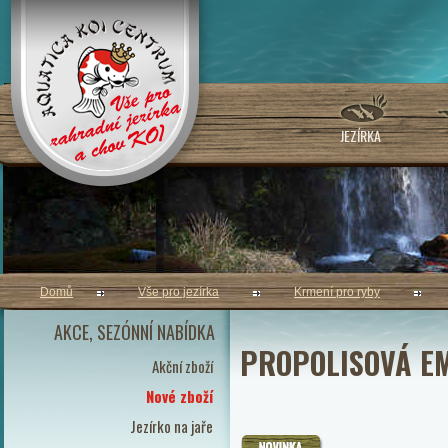
JEZÍRKA
Domů
Vše pro jezírka
Krmení pro ryby
AKCE, SEZÓNNÍ NABÍDKA
PROPOLISOVÁ E
Akční zboží
Nové zboží
Jezírko na jaře