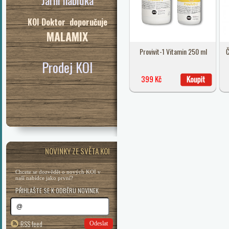
Jarní nabídka
KOI Doktor doporučuje
MALAMIX
Provivit-1 Vitamin 250 ml
Č
Prodej KOI
399 Kč
NOVINKY ZE SVĚTA KOI
Chcete se dozvědět o nových KOI v
naší nabídce jako první?
PŘIHLAŠTE SE K ODBĚRU NOVINEK
RSS feed
Odeslat