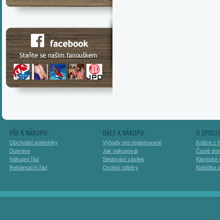
VŠE K NÁKUPU:
DÁLE K NÁKUPU:
O SPOLE
Obchodní podmínky
Výhody pro registrované
Krátce z h
Doprava
Jak nakupovat
Časté dot
Nákupní řád
Sledování zásilek
Klientské
Reklamační řád
Osobní odběry
Nabídka 