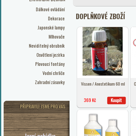
Dálkové ovládání
DOPLŇKOVÉ ZBOŽÍ
Dekorace
Japonské lampy
Mlhovače
Neviditelný obrubník
Osvětlení jezírka
Plovoucí fontány
Vodní chrliče
Zahradní zásuvky
Vissen / Anestetikum 60 ml
C
369 Kč
PŘIPRAVILI JSME PRO VÁS