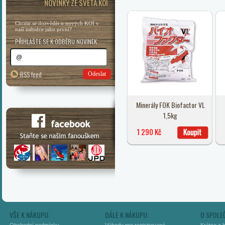
NOVINKY ZE SVĚTA KOI
Chcete se dozvědět o nových KOI v
naší nabídce jako první?
PŘIHLAŠTE SE K ODBĚRU NOVINEK
RSS feed
Odeslat
Minerály FOK Biofactor VL
1,5kg
1 290 Kč
VŠE K NÁKUPU:
DÁLE K NÁKUPU:
O SPOLE