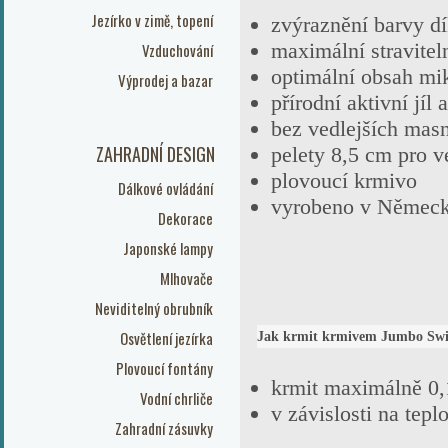
Jezírko v zimě, topení
zvýraznění barvy dí
maximální stravitel
Vzduchování
optimální obsah mi
Výprodej a bazar
přírodní aktivní jíl
bez vedlejších masn
ZAHRADNÍ DESIGN
pelety 8,5 cm pro 
plovoucí krmivo
Dálkové ovládání
vyrobeno v Němec
Dekorace
Japonské lampy
Mlhovače
Neviditelný obrubník
Osvětlení jezírka
Jak krmit krmivem Jumbo S
Plovoucí fontány
krmit maximálně 0,
Vodní chrliče
v závislosti na tep
Zahradní zásuvky