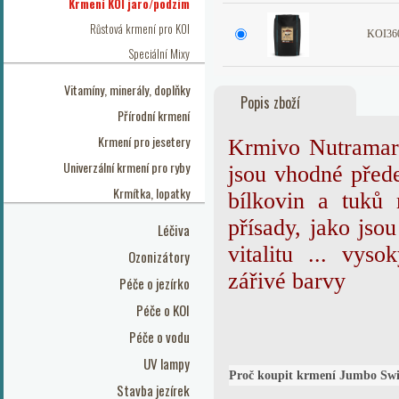
Krmení KOI jaro/podzim
Růstová krmení pro KOI
KOI360
Speciální Mixy
Vitamíny, minerály, doplňky
Popis zboží
Přírodní krmení
Krmení pro jesetery
Krmivo Nutramare
Univerzální krmení pro ryby
jsou vhodné před
Krmítka, lopatky
bílkovin a tuků 
přísady, jako jsou
Léčiva
vitalitu ... vys
Ozonizátory
zářivé barvy
Péče o jezírko
Péče o KOI
Péče o vodu
UV lampy
Proč koupit krmení Jumbo Sw
Stavba jezírek