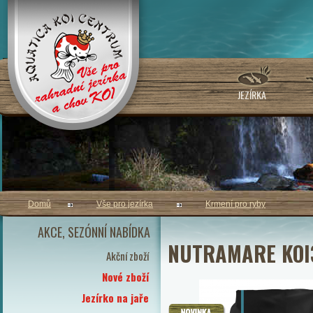
JEZÍRKA
Domů
Vše pro jezírka
Krmení pro ryby
AKCE, SEZÓNNÍ NABÍDKA
NUTRAMARE KOI3
Akční zboží
Nové zboží
Jezírko na jaře