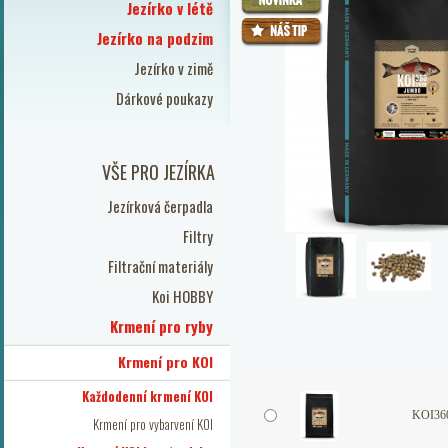
Jezírko v létě
Jezírko na podzim
Jezírko v zimě
Dárkové poukazy
VŠE PRO JEZÍRKA
Jezírková čerpadla
Filtry
Filtrační materiály
Koi HOBBY
Krmení pro ryby
Krmení pro KOI
Každodenní krmení KOI
KOI360
Krmení pro vybarvení KOI