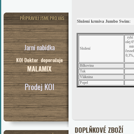
PŘIPRAVILI JSME PRO VÁS
Složení krmiva Jumbo Swim
:
rybí
olej 
Jarní nabídka
min
Složení
česne
0,3%,
KOI Doktor doporučuje
Bílkovina
MALAMIX
Tuk
Vláknina
Popel
Prodej KOI
DOPLŇKOVÉ ZBOŽÍ