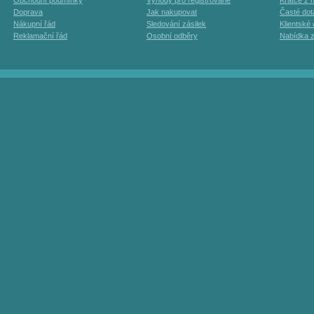
Obchodní podmínky
Výhody pro registrované
Krátce z h
Doprava
Jak nakupovat
Časté dot
Nákupní řád
Sledování zásilek
Klientské
Reklamační řád
Osobní odběry
Nabídka 